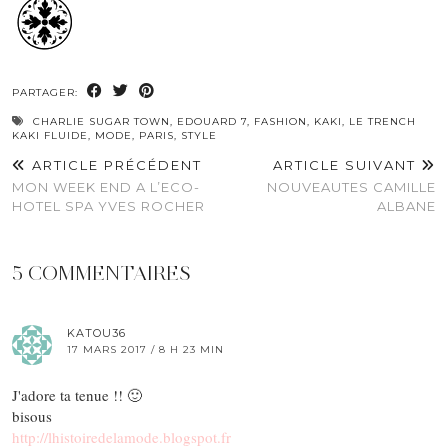
PARTAGER:
CHARLIE SUGAR TOWN
,
EDOUARD 7
,
FASHION
,
KAKI
,
LE TRENCH
KAKI FLUIDE
,
MODE
,
PARIS
,
STYLE
ARTICLE PRÉCÉDENT
ARTICLE SUIVANT
MON WEEK END A L’ECO-
NOUVEAUTES CAMILLE
HOTEL SPA YVES ROCHER
ALBANE
5 COMMENTAIRES
KATOU36
17 MARS 2017 / 8 H 23 MIN
J'adore ta tenue !! 🙂
bisous
http://lhistoiredelamode.blogspot.fr