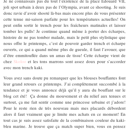
Je ne connaissais pas du tout l’existence de la place Edouard VII,
joli spot urbain à deux pas de l’Olympia, avant ce shooting. Je suis
donc ravie d’avoir shooté là-bas mais encore plus de vous présenter
cette tenue mi-saison parfaite pour les températures actuelles! On
peut enfin sortir le trench pour les fraîcheurs matinales et laisser
tomber les pulls! Je continue quand même à porter des écharpes,
histoire de ne pas tomber malade, mais le petit plus stylistique que
nous offre le printemps, c’est de pouvoir garder trench et écharpe
ouverts, ce qui a quand même plus de gueule, il faut l’avouer, que
d’être emmitouflée dans un amas de tissu! Cette écharpe vient de
chez
Skoloo
et les tons marrons sont assez doux pour s’accorder
avec mon trench kaki.
Vous avez sans doute pu remarquer que les blouses bouffantes font
leur grand retours ce printemps. J’ai complètement succombé à la
tendance et je vous annonce déjà qu’il y aura du bouffant sur le
blog cet été! Ça donne du mouvement et du relief aux tenues et
surtout, ça me fait sentir comme une princesse urbaine et j’adore!
Pour le reste rien de très nouveau mais mes placards débordent
alors il faut vraiment que je limite mes achats en ce moment! En
tout cas je suis assez satisfaite de la combinaison couleur du kaki-
bleu marine. Je trouve que ça match super bien, vous en pensez