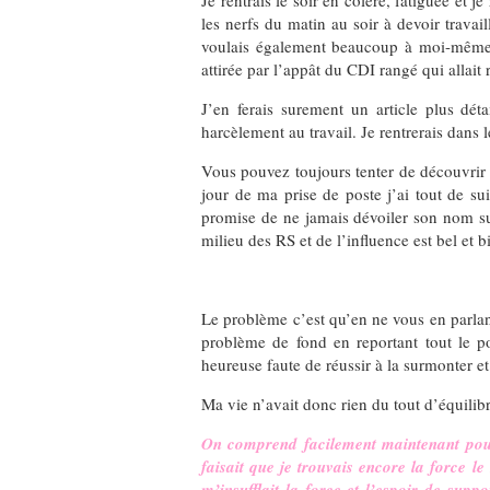
Je rentrais le soir en colère, fatiguée et 
les nerfs du matin au soir à devoir trava
voulais également beaucoup à moi-même d’
attirée par l’appât du CDI rangé qui allait
J’en ferais surement un article plus déta
harcèlement au travail. Je rentrerais dans 
Vous pouvez toujours tenter de découvrir 
jour de ma prise de poste j’ai tout de su
promise de ne jamais dévoiler son nom su
milieu des RS et de l’influence est bel et 
Le problème c’est qu’en ne vous en parlant
problème de fond en reportant tout le p
heureuse faute de réussir à la surmonter e
Ma vie n’avait donc rien du tout d’équilib
On comprend facilement maintenant pour
faisait que je trouvais encore la force 
m’insufflait la force et l’espoir de sup