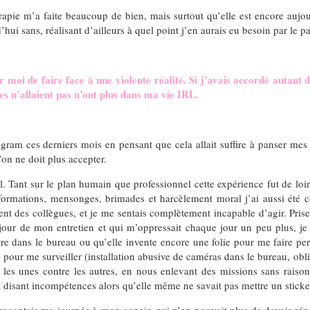
apie m’a faite beaucoup de bien, mais surtout qu’elle est encore aujou
hui sans, réalisant d’ailleurs à quel point j’en aurais eu besoin par le pa
ur moi de faire face à une violente réalité. Si j’avais accordé autan
es n’allaient pas n’ont plus dans ma vie IRL.
ram ces derniers mois en pensant que cela allait suffire à panser mes p
u’on ne doit plus accepter.
il. Tant sur le plan humain que professionnel cette expérience fut de l
nformations, mensonges, brimades et harcèlement moral j’ai aussi été 
nt des collègues, et je me sentais complètement incapable d’agir. Prise
our de mon entretien et qui m’oppressait chaque jour un peu plus, je 
 dans le bureau ou qu’elle invente encore une folie pour me faire per
 pour me surveiller (installation abusive de caméras dans le bureau, obli
les unes contre les autres, en nous enlevant des missions sans raison e
t disant incompétences alors qu’elle même ne savait pas mettre un stick