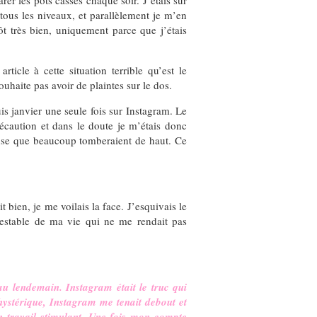
rer les pots cassés chaque soir. J’étais sur
tous les niveaux, et parallèlement je m’en
t très bien, uniquement parce que j’étais
ticle à cette situation terrible qu’est le
uhaite pas avoir de plaintes sur le dos.
s janvier une seule fois sur Instagram. Le
récaution et dans le doute je m’étais donc
ense que beaucoup tomberaient de haut. Ce
bien, je me voilais la face. J’esquivais le
testable de ma vie qui ne me rendait pas
 lendemain. Instagram était le truc qui
hystérique, Instagram me tenait debout et
en travail stimulant. Une fois mon compte