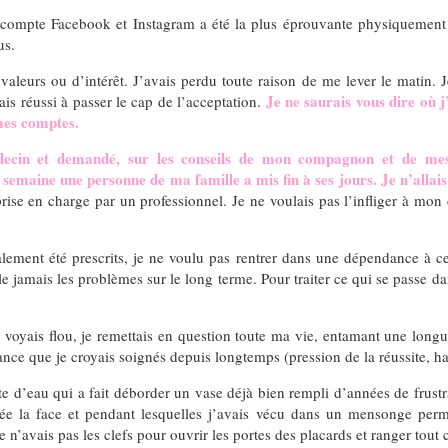
compte Facebook et Instagram a été la plus éprouvante physiquement :
us.
aleurs ou d’intérêt. J’avais perdu toute raison de me lever le matin. J
Je ne saurais vous dire où j
ais réussi à passer le cap de l’acceptation.
mes comptes.
decin et demandé, sur les conseils de mon compagnon et de mes 
emaine une personne de ma famille a mis fin à ses jours. Je n’allais 
rise en charge par un professionnel. Je ne voulais pas l’infliger à mon 
ement été prescrits, je ne voulu pas rentrer dans une dépendance à ces
 jamais les problèmes sur le long terme. Pour traiter ce qui se passe dan
 je voyais flou, je remettais en question toute ma vie, entamant une long
ance que je croyais soignés depuis longtemps (pression de la réussite, h
te d’eau qui a fait déborder un vase déjà bien rempli d’années de frust
lée la face et pendant lesquelles j’avais vécu dans un mensonge perm
 n’avais pas les clefs pour ouvrir les portes des placards et ranger tout 