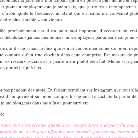
je racontais ma journée à mon copain qui n’en pouvait plus de devoir répa
iller pour un employeur que je méprisais, que je trouvais incompétent à 
avoir quitté le freelance, un statut qui en réalité me convenait plutô
 rendre plus « stable » ma vie pro.
illé prochainement car il est pour moi important d’accorder un vrai ar
les détails sans jamais mentionner mon employeur par ailleurs car je ne so
de qui il s’agit mais sachez que je n’ai jamais mentionné son nom depui
ite compris qu’un truc clochait dans cette entreprise. Par mesure de p
r les réseaux sociaux et je pense avoir plutôt bien fait. Même si je p
bien pourri jusqu’à l’os…
 pas pendant des mois. En faisant semblant sur Instagram que tout allait 
ositif uniquement sur mon compte Instagram. Je cachais la partie dé
t je me plongeais dans mon Insta pour survivre.
rée.
quoi tout s’est écroulé quand mon compte Insta a disparu du jour au
le matin de me lever pour affronter une nouvelle journée ma patronne 
porter ma semaine dans l’attente d’un week-end riche en création et 