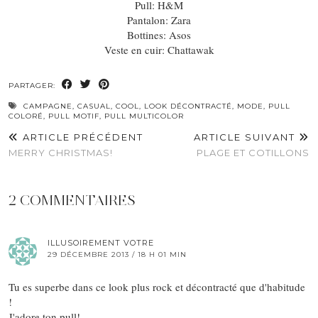
Pull: H&M
Pantalon: Zara
Bottines: Asos
Veste en cuir: Chattawak
PARTAGER:
CAMPAGNE
,
CASUAL
,
COOL
,
LOOK DÉCONTRACTÉ
,
MODE
,
PULL
COLORÉ
,
PULL MOTIF
,
PULL MULTICOLOR
ARTICLE PRÉCÉDENT
ARTICLE SUIVANT
MERRY CHRISTMAS!
PLAGE ET COTILLONS
2 COMMENTAIRES
ILLUSOIREMENT VOTRE
29 DÉCEMBRE 2013 / 18 H 01 MIN
Tu es superbe dans ce look plus rock et décontracté que d'habitude
!
J'adore ton pull!