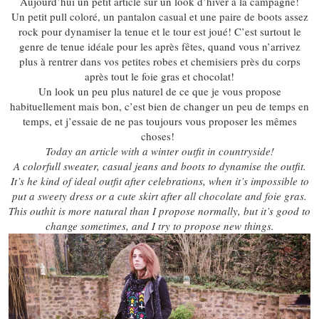
Aujourd’hui un petit article sur un look d’hiver à la campagne!
Un petit pull coloré, un pantalon casual et une paire de boots assez
rock pour dynamiser la tenue et le tour est joué! C’est surtout le
genre de tenue idéale pour les après fêtes, quand vous n’arrivez
plus à rentrer dans vos petites robes et chemisiers près du corps
après tout le foie gras et chocolat!
Un look un peu plus naturel de ce que je vous propose
habituellement mais bon, c’est bien de changer un peu de temps en
temps, et j’essaie de ne pas toujours vous proposer les mêmes
choses!
Today an article with a winter outfit in countryside!
A colorfull sweater, casual jeans and boots to dynamise the outfit.
It’s he kind of ideal outfit after celebrations, when it’s impossible to
put a sweety dress or a cute skirt after all chocolate and foie gras.
This outhit is more natural than I propose normally, but it’s good to
change sometimes, and I try to propose new things.