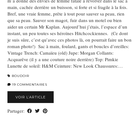
m’a donné des envies de femme fatale à revolver dans le sac à
main, cachée derrière un buisson, si forte et si fragile à la fois.
Bref, une vraie femme, prête à tout pour sauver sa peau, rien
que sa peau. Sauver son magot, fuir dans un motel ou bien
aider un certain Mr Kaplan. Aujourd’hui j’étais, l’espace d’un
instant, un peu toutes ses héroïnes Hitchcockiennes. (Ce dont
je suis sûre, c’est qu’avec ces photos là, on pourrait faire un bon
roman photo!) Sac à main, foulard, gants et boucles d’oreilles:
Vintage Trench: Camaïeu (old) Jupe: Morgan Collants:
Acquarêve (il y a une couture noire derrière) Top: Pimkie
Lunette de soleil: H&M Ceinture: New Look Chaussures:…
BOUDOIR
19 COMMENTAIRES
VOIR L’ARTICLE
Partager: