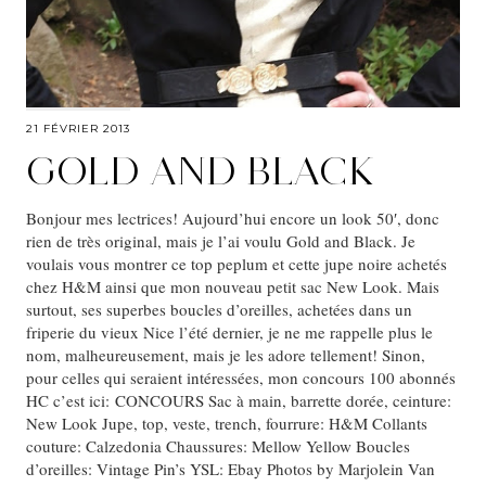
21 FÉVRIER 2013
GOLD AND BLACK
Bonjour mes lectrices! Aujourd’hui encore un look 50′, donc
rien de très original, mais je l’ai voulu Gold and Black. Je
voulais vous montrer ce top peplum et cette jupe noire achetés
chez H&M ainsi que mon nouveau petit sac New Look. Mais
surtout, ses superbes boucles d’oreilles, achetées dans un
friperie du vieux Nice l’été dernier, je ne me rappelle plus le
nom, malheureusement, mais je les adore tellement! Sinon,
pour celles qui seraient intéressées, mon concours 100 abonnés
HC c’est ici: CONCOURS Sac à main, barrette dorée, ceinture:
New Look Jupe, top, veste, trench, fourrure: H&M Collants
couture: Calzedonia Chaussures: Mellow Yellow Boucles
d’oreilles: Vintage Pin’s YSL: Ebay Photos by Marjolein Van