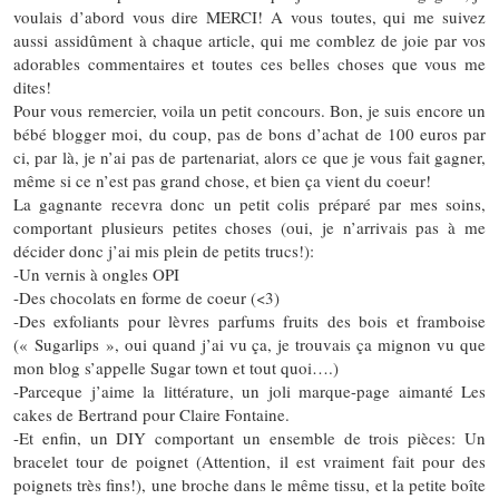
voulais d’abord vous dire MERCI! A vous toutes, qui me suivez
aussi assidûment à chaque article, qui me comblez de joie par vos
adorables commentaires et toutes ces belles choses que vous me
dites!
Pour vous remercier, voila un petit concours. Bon, je suis encore un
bébé blogger moi, du coup, pas de bons d’achat de 100 euros par
ci, par là, je n’ai pas de partenariat, alors ce que je vous fait gagner,
même si ce n’est pas grand chose, et bien ça vient du coeur!
La gagnante recevra donc un petit colis préparé par mes soins,
comportant plusieurs petites choses (oui, je n’arrivais pas à me
décider donc j’ai mis plein de petits trucs!):
-Un vernis à ongles OPI
-Des chocolats en forme de coeur (<3)
-Des exfoliants pour lèvres parfums fruits des bois et framboise
(« Sugarlips », oui quand j’ai vu ça, je trouvais ça mignon vu que
mon blog s’appelle Sugar town et tout quoi….)
-Parceque j’aime la littérature, un joli marque-page aimanté Les
cakes de Bertrand pour Claire Fontaine.
-Et enfin, un DIY comportant un ensemble de trois pièces: Un
bracelet tour de poignet (Attention, il est vraiment fait pour des
poignets très fins!), une broche dans le même tissu, et la petite boîte