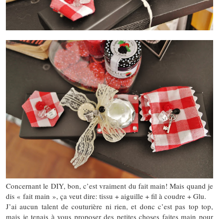
Concernant le DIY, bon, c’est vraiment du fait main! Mais quand je
dis « fait main », ça veut dire: tissu + aiguille + fil à coudre + Glu.
J’ai aucun talent de couturière ni rien, et donc c’est pas top top,
mais je tenais à vous proposer des petites choses faites main pour