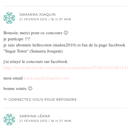
SAMARRA JOAQUIN
21 FÉVRIER 2013 / 16 H 37 MIN
Bonsoir, merci pour ce concours 🙂
je participe !!!!
je suis abonnée hellocoton (malou2010) et fan de la page facebook
"Sugar Town" (Samarra Joaquin)
j'ai relayé le concours sur facebook
https://www.facebook.com/samarra.joaquin/posts/538836269481191
mon email :
noa.maelle@gmail.com
bonne soirée 🙂
CONNECTEZ-VOUS POUR RÉPONDRE
SABRINA LÉANA
21 FÉVRIER 2013 / 18 H 27 MIN