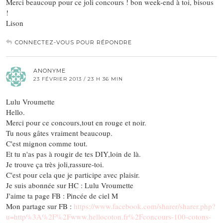
Merci beaucoup pour ce joli concours ! bon week-end à toi, bisous
!
Lison
CONNECTEZ-VOUS POUR RÉPONDRE
ANONYME
23 FÉVRIER 2013 / 23 H 36 MIN
Lulu Vroumette
Hello.
Merci pour ce concours,tout en rouge et noir.
Tu nous gâtes vraiment beaucoup.
C'est mignon comme tout.
Et tu n'as pas à rougir de tes DIY,loin de là.
Je trouve ça très joli,rassure-toi.
C'est pour cela que je participe avec plaisir.
Je suis abonnée sur HC : Lulu Vroumette
J'aime ta page FB : Pincée de ciel M
Mon partage sur FB :
https://www.facebook.com/sharer/sharer.php?
u=http%3A%2F%2Fwww.hellocoton.fr%2Fconcours-100-cotons-