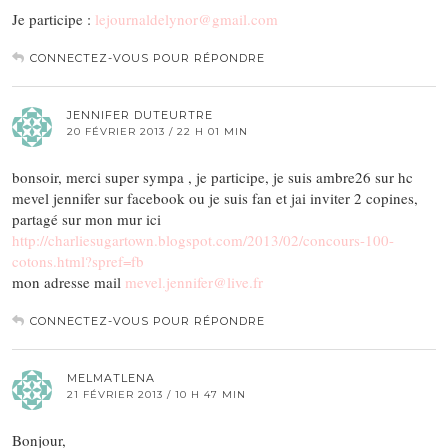
Je participe :
lejournaldelynor@gmail.com
CONNECTEZ-VOUS POUR RÉPONDRE
JENNIFER DUTEURTRE
20 FÉVRIER 2013 / 22 H 01 MIN
bonsoir, merci super sympa , je participe, je suis ambre26 sur hc
mevel jennifer sur facebook ou je suis fan et jai inviter 2 copines,
partagé sur mon mur ici
http://charliesugartown.blogspot.com/2013/02/concours-100-
cotons.html?spref=fb
mon adresse mail
mevel.jennifer@live.fr
CONNECTEZ-VOUS POUR RÉPONDRE
MELMATLENA
21 FÉVRIER 2013 / 10 H 47 MIN
Bonjour,