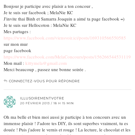
Bonjour je participe avec plaisir a ton concour ,
Je te suis sur facebook ; MelaNie KC
J'invite thai Binh et Samarra Joaquin a aimé ta page facebook =)
Je te suis sur Hellocoton : MelaNie KC
Mes partages :
https://www.facebook.com/viensvoir.ici/posts/169310566550585
sur mon mur
page facebook
https://www.facebook.com/MelaConcours/posts/156266544531119
Mon mail :
kittymela@gmail.com
Merci beaucoup , passez une bonne soirée .
CONNECTEZ-VOUS POUR RÉPONDRE
ILLUSOIREMENTVOTRE
20 FÉVRIER 2013 / 18 H 15 MIN
Oh ma belle et bien moi aussi je participe à ton concours avec un
immense plaisir ! J'adore tes DIY, ils sont superbes vraiment, tu es
douée ! Puis j'adore le vernis et rouge ! La lecture, le chocolat et les