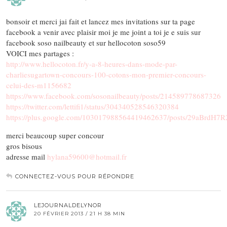
bonsoir et merci jai fait et lancez mes invitations sur ta page
facebook a venir avec plaisir moi je me joint a toi je e suis sur
facebook soso nailbeauty et sur hellocoton soso59
VOICI mes partages :
http://www.hellocoton.fr/y-a-8-heures-dans-mode-par-
charliesugartown-concours-100-cotons-mon-premier-concours-
celui-des-m1156682
https://www.facebook.com/sosonailbeauty/posts/214589778687326
https://twitter.com/lettifi1/status/304340528546320384
https://plus.google.com/103017988564419462637/posts/29aBrdH7
merci beaucoup super concour
gros bisous
adresse mail
hylana59600@hotmail.fr
CONNECTEZ-VOUS POUR RÉPONDRE
LEJOURNALDELYNOR
20 FÉVRIER 2013 / 21 H 38 MIN