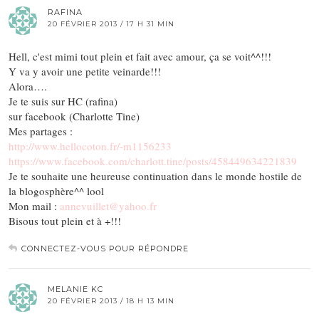
RAFINA
20 FÉVRIER 2013 / 17 H 31 MIN
Hell, c'est mimi tout plein et fait avec amour, ça se voit^^!!!
Y va y avoir une petite veinarde!!!
Alora….
Je te suis sur HC (rafina)
sur facebook (Charlotte Tine)
Mes partages :
http://www.hellocoton.fr/-m1156233
https://www.facebook.com/charlott.tine/posts/458449634221839
Je te souhaite une heureuse continuation dans le monde hostile de
la blogosphère^^ lool
Mon mail :
annevuillet@yahoo.fr
Bisous tout plein et à +!!!
CONNECTEZ-VOUS POUR RÉPONDRE
MELANIE KC
20 FÉVRIER 2013 / 18 H 13 MIN