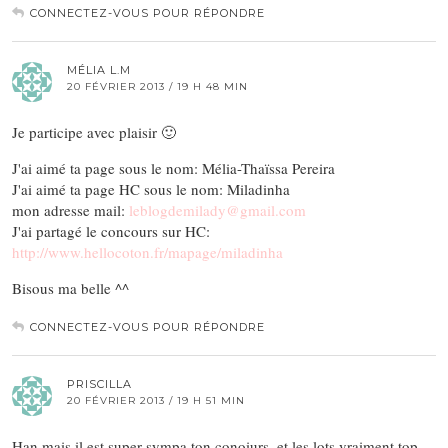
CONNECTEZ-VOUS POUR RÉPONDRE
MÉLIA L.M
20 FÉVRIER 2013 / 19 H 48 MIN
Je participe avec plaisir 🙂
J'ai aimé ta page sous le nom: Mélia-Thaïssa Pereira
J'ai aimé ta page HC sous le nom: Miladinha
mon adresse mail:
leblogdemilady@gmail.com
J'ai partagé le concours sur HC:
http://www.hellocoton.fr/mapage/miladinha
Bisous ma belle ^^
CONNECTEZ-VOUS POUR RÉPONDRE
PRISCILLA
20 FÉVRIER 2013 / 19 H 51 MIN
Han mais il est super sympa ton conoiurs, et les lots vraiment top,