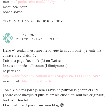
mon mail
perleusebosco62000@yahoo.fr
merci beaucoup
bonne soirée
CONNECTEZ-VOUS POUR RÉPONDRE
LILIMIGNONNE
23 FÉVRIER 2013 / 9 H 29 MIN
Hello =) génial, il est super le lot que tu as composé ! je tente ma
chance avec plaisir 🙂
J'aime ta page facebook (Lison Weiss)
Je suis abonnée hellocoton (Lilimignonne)
Je partage :
http://www.facebook.com/lili.weiss.56/posts/401111773317492
mon email :
lilimignone@live.fr
Ton diy est très joli ! je serais ravie de pouvoir le porter, et OPI
j'adore cette marque et puis Miam les chocolats sont très originaux,
bref extra ton lot °-° !
Et n'hésite pas à passer sur mon blog 🙂