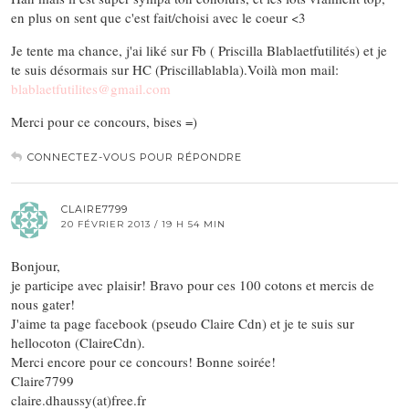
en plus on sent que c'est fait/choisi avec le coeur <3
Je tente ma chance, j'ai liké sur Fb ( Priscilla Blablaetfutilités) et je
te suis désormais sur HC (Priscillablabla).Voilà mon mail:
blablaetfutilites@gmail.com
Merci pour ce concours, bises =)
CONNECTEZ-VOUS POUR RÉPONDRE
CLAIRE7799
20 FÉVRIER 2013 / 19 H 54 MIN
Bonjour,
je participe avec plaisir! Bravo pour ces 100 cotons et mercis de
nous gater!
J'aime ta page facebook (pseudo Claire Cdn) et je te suis sur
hellocoton (ClaireCdn).
Merci encore pour ce concours! Bonne soirée!
Claire7799
claire.dhaussy(at)free.fr