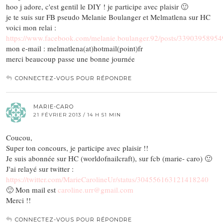
hoo j adore, c'est gentil le DIY ! je participe avec plaisir 🙂
je te suis sur FB pseudo Melanie Boulanger et Melmatlena sur HC
voici mon relai :
https://www.facebook.com/melanie.boulanger.92/posts/3390395895
mon e-mail : melmatlena(at)hotmail(point)fr
merci beaucoup passe une bonne journée
CONNECTEZ-VOUS POUR RÉPONDRE
MARIE-CARO
21 FÉVRIER 2013 / 14 H 51 MIN
Coucou,
Super ton concours, je participe avec plaisir !!
Je suis abonnée sur HC (worldofnailcraft), sur fcb (marie- caro) 🙂
J'ai relayé sur twitter :
https://twitter.com/MarieCarolineUr/status/304556163121418240
🙂 Mon mail est
caroline.urr@gmail.com
Merci !!
CONNECTEZ-VOUS POUR RÉPONDRE