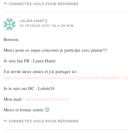
CONNECTEZ-VOUS POUR RÉPONDRE
LAURA HANTZ
20 FÉVRIER 2013 / 16 H 28 MIN
Bonsoir,
Merci pour ce super concours je participe avec plaisir!!!
Je suis fan FB : Laura Hantz
J'ai invité deux amies et j'ai partager ici :
https://www.facebook.com/laura.hantz.52/posts/544359648931229
Je te suis sur HC : Lolote54
Mon mail :
cheriedalex@hotmail.fr
Merci et bonne soirée 🙂
CONNECTEZ-VOUS POUR RÉPONDRE