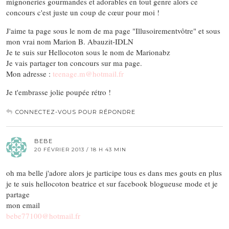
mignoneries gourmandes et adorables en tout genre alors ce
concours c'est juste un coup de cœur pour moi !
J'aime ta page sous le nom de ma page "Illusoirementvôtre" et sous
mon vrai nom Marion B. Abauzit-IDLN
Je te suis sur Hellocoton sous le nom de Marionabz
Je vais partager ton concours sur ma page.
Mon adresse :
teenage.m@hotmail.fr
Je t'embrasse jolie poupée rétro !
CONNECTEZ-VOUS POUR RÉPONDRE
BEBE
20 FÉVRIER 2013 / 18 H 43 MIN
oh ma belle j'adore alors je participe tous es dans mes gouts en plus
je te suis hellocoton beatrice et sur facebook blogueuse mode et je
partage
mon email
bebe77100@hotmail.fr