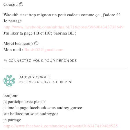
Coucou 🙂
Waouhh c'est trop mignon un petit cadeau comme ça , j'adore ^^
Je partage
http://www.facebook.com/sabrina.bl.716/posts/396904343738649
J'ai liker ta page FB et HC( Sabrina BL )
Merci beaucoup 🙂
Mon mail :
Ba.sbl02@gmail.com
CONNECTEZ-VOUS POUR RÉPONDRE
AUDREY GORREE
22 FÉVRIER 2013 / 14 H 10 MIN
bonjour
je participe avec plaisir
j'aime la page facebook sous audrey gorree
sur hellocoton sous audreygor
je partage
https://www.facebook.com/audreygor/posts/306347419488525