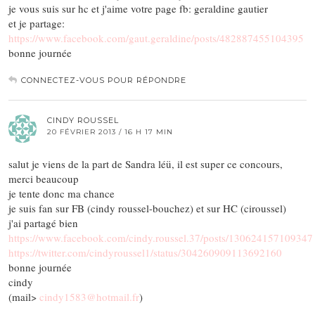
je vous suis sur hc et j'aime votre page fb: geraldine gautier
et je partage:
https://www.facebook.com/gaut.geraldine/posts/482887455104395
bonne journée
CONNECTEZ-VOUS POUR RÉPONDRE
CINDY ROUSSEL
20 FÉVRIER 2013 / 16 H 17 MIN
salut je viens de la part de Sandra léü, il est super ce concours,
merci beaucoup
je tente donc ma chance
je suis fan sur FB (cindy roussel-bouchez) et sur HC (ciroussel)
j'ai partagé bien
https://www.facebook.com/cindy.roussel.37/posts/130624157109347
https://twitter.com/cindyroussel1/status/304260909113692160
bonne journée
cindy
(mail>
cindy1583@hotmail.fr
)