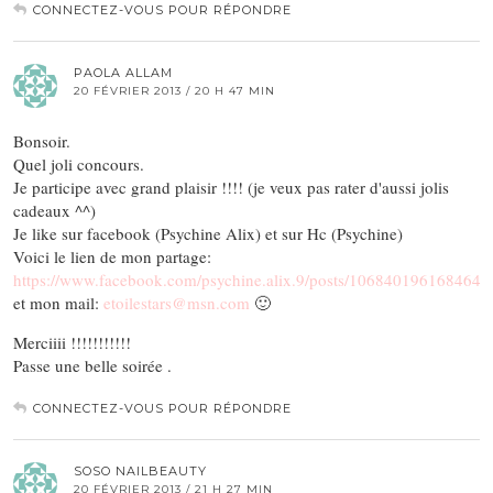
CONNECTEZ-VOUS POUR RÉPONDRE
PAOLA ALLAM
20 FÉVRIER 2013 / 20 H 47 MIN
Bonsoir.
Quel joli concours.
Je participe avec grand plaisir !!!! (je veux pas rater d'aussi jolis
cadeaux ^^)
Je like sur facebook (Psychine Alix) et sur Hc (Psychine)
Voici le lien de mon partage:
https://www.facebook.com/psychine.alix.9/posts/106840196168464
et mon mail:
etoilestars@msn.com
🙂
Merciiii !!!!!!!!!!!
Passe une belle soirée .
CONNECTEZ-VOUS POUR RÉPONDRE
SOSO NAILBEAUTY
20 FÉVRIER 2013 / 21 H 27 MIN