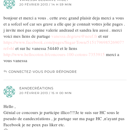
20 FÉVRIER 2013 / 14 H 59 MIN
bonjour et merci a vous . cette avec grand plaisir deja merci a vous
et a sofcel sof car ses grave a elle que je connait votres jolie pages .
j invite moi pas copine valerie andraud et sandra leu aussi . merci
voici mes liens de partage
vanessa.degrave@neuf.fr
et sur
https://www.facebook.com/pages/Sugar-Town/515179698526907?
ref=hl
et sur hc vanessa 54440 et le liens
http://www.hellocoton.fr/concours-100-cotons-7353915
merci a
vous vanessa
CONNECTEZ-VOUS POUR RÉPONDRE
EANDECRÉATIONS
20 FÉVRIER 2013 / 15 H 00 MIN
Hello ,
Génial ce concours je participe illico!!!!Je te suis sur HC sous le
pseudo de eandecréations , je partage sur ma page HC ,n'ayant pas
Facebook je ne peux pas liker etc.