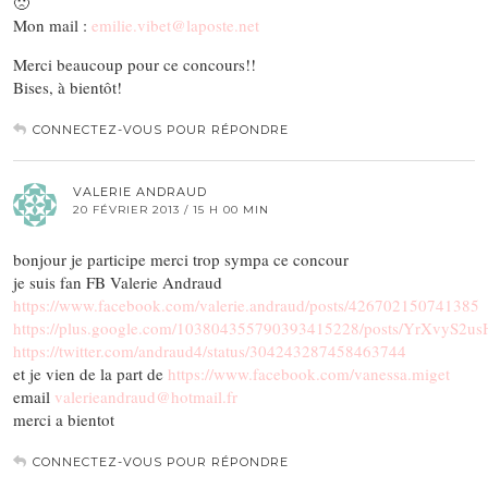
🙁
Mon mail :
emilie.vibet@laposte.net
Merci beaucoup pour ce concours!!
Bises, à bientôt!
CONNECTEZ-VOUS POUR RÉPONDRE
VALERIE ANDRAUD
20 FÉVRIER 2013 / 15 H 00 MIN
bonjour je participe merci trop sympa ce concour
je suis fan FB Valerie Andraud
https://www.facebook.com/valerie.andraud/posts/426702150741385
https://plus.google.com/103804355790393415228/posts/YrXvyS2us
https://twitter.com/andraud4/status/304243287458463744
et je vien de la part de
https://www.facebook.com/vanessa.miget
email
valerieandraud@hotmail.fr
merci a bientot
CONNECTEZ-VOUS POUR RÉPONDRE