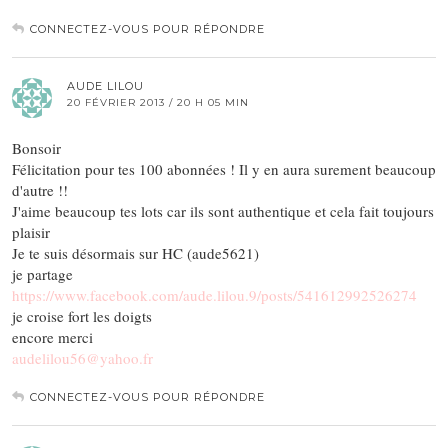
CONNECTEZ-VOUS POUR RÉPONDRE
AUDE LILOU
20 FÉVRIER 2013 / 20 H 05 MIN
Bonsoir
Félicitation pour tes 100 abonnées ! Il y en aura surement beaucoup
d'autre !!
J'aime beaucoup tes lots car ils sont authentique et cela fait toujours
plaisir
Je te suis désormais sur HC (aude5621)
je partage
https://www.facebook.com/aude.lilou.9/posts/541612992526274
je croise fort les doigts
encore merci
audelilou56@yahoo.fr
CONNECTEZ-VOUS POUR RÉPONDRE