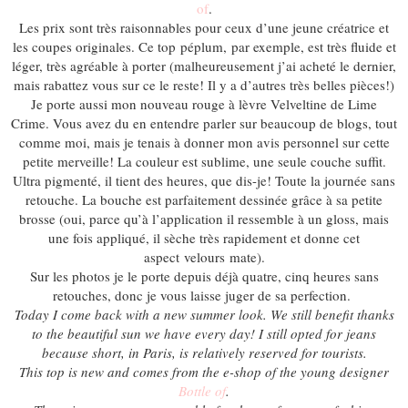
of
.
Les prix sont très raisonnables pour ceux d’une jeune créatrice et
les coupes originales. Ce top péplum, par exemple, est très fluide et
léger, très agréable à porter (malheureusement j’ai acheté le dernier,
mais rabattez vous sur ce le reste! Il y a d’autres très belles pièces!)
Je porte aussi mon nouveau rouge à lèvre Velveltine de Lime
Crime. Vous avez du en entendre parler sur beaucoup de blogs, tout
comme moi, mais je tenais à donner mon avis personnel sur cette
petite merveille! La couleur est sublime, une seule couche suffit.
Ultra pigmenté, il tient des heures, que dis-je! Toute la journée sans
retouche. La bouche est parfaitement dessinée grâce à sa petite
brosse (oui, parce qu’à l’application il ressemble à un gloss, mais
une fois appliqué, il sèche très rapidement et donne cet
aspect velours mate).
Sur les photos je le porte depuis déjà quatre, cinq heures sans
retouches, donc je vous laisse juger de sa perfection.
Today I come back with a new summer look. We still benefit thanks
to the beautiful sun we have every day! I still opted for jeans
because short, in Paris, is relatively reserved for tourists.
This top is new and comes from the e-shop of the young designer
Bottle of
.