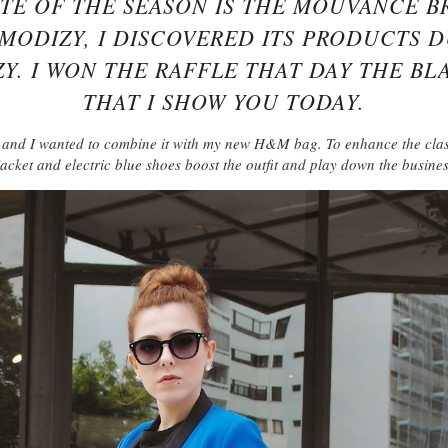
ITE OF THE SEASON IS THE MOUVANCE B
MODIZY, I DISCOVERED ITS PRODUCTS 
Y. I WON THE RAFFLE THAT DAY THE BL
THAT I SHOW YOU TODAY.
p and I wanted to combine it with my new H&M bag. To enhance the clas
jacket and electric blue shoes boost the outfit and play down the busine