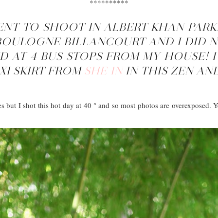
**********
ENT TO SHOOT IN ALBERT KHAN PARK.
 BOULOGNE BILLANCOURT AND I DID N
D AT 4 BUS STOPS FROM MY HOUSE! 
XI SKIRT FROM
SHE IN
IN THIS ZEN AN
s but I shot this hot day at 40 ° and so most photos are overexposed. 