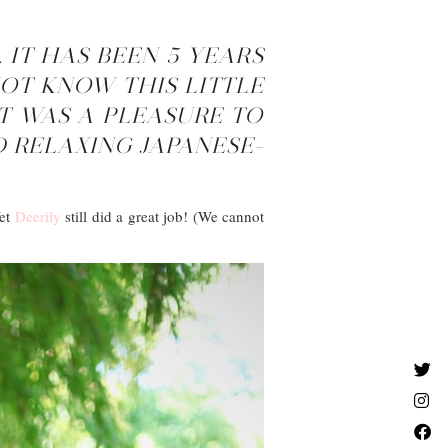
 IT HAS BEEN 5 YEARS
OT KNOW THIS LITTLE
IT WAS A PLEASURE TO
D RELAXING JAPANESE-
Yet
Deerily
still did a great job! (We cannot