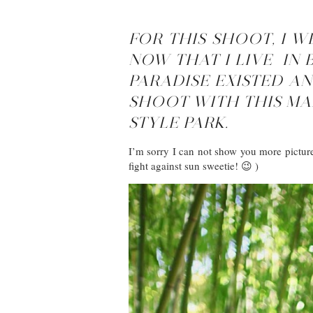
FOR THIS SHOOT, I W
NOW THAT I LIVE IN
PARADISE EXISTED AN
SHOOT WITH THIS MA
STYLE PARK.
I’m sorry I can not show you more picture
fight against sun sweetie! 😉 )