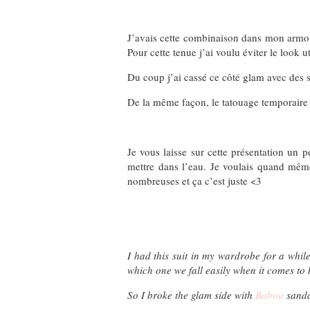
J’avais cette combinaison dans mon armoir
Pour cette tenue j’ai voulu éviter le look
Du coup j’ai cassé ce côté glam avec des
De la même façon, le tatouage temporair
Je vous laisse sur cette présentation un 
mettre dans l’eau. Je voulais quand même
nombreuses et ça c’est juste <3
I had this suit in my wardrobe for a whil
which one we fall easily when it comes to b
So I broke the glam side with
Babou
sanda