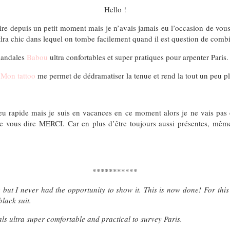
Hello !
e depuis un petit moment mais je n’avais jamais eu l’occasion de vous 
 utlra chic dans lequel on tombe facilement quand il est question de comb
 sandales
Babou
ultra confortables et super pratiques pour arpenter Paris.
e
Mon tattoo
me permet de dédramatiser la tenue et rend la tout un peu pl
peu rapide mais je suis en vacances en ce moment alors je ne vais pas ê
 vous dire MERCI. Car en plus d’être toujours aussi présentes, même
***********
e but I never had the opportunity to show it. This is now done!
For this
lack suit.
ls ultra super comfortable and practical to survey Paris.