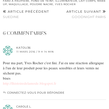
FARD À PAUPIÈRE
,
FOND DE TEINT
,
ILLUMINATEUR
,
LAIT CORPS
,
MAKE
UP
,
MAQUILLAGE
,
POUDRE NACRE
,
YVES ROCHER
ARTICLE PRÉCÉDENT
ARTICLE SUIVANT
SUEDINE
GOODNIGHT PARIS
6 COMMENTAIRES
KATOU36
11 MARS 2016 / 9 H 14 MIN
Pour ma part, Yves Rocher c'est fini. J'ai eu une réaction allergique
à l'un de leur produit pour les peaux sensibles et leurs vernis ne
sèchent pas.
bises
http://lhistoiredelamode.blogspot.fr
CONNECTEZ-VOUS POUR RÉPONDRE
CAROLE.L.