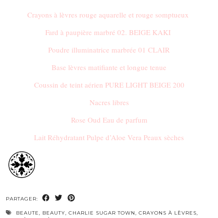
Crayons à lèvres rouge aquarelle et rouge somptueux
Fard à paupière marbré 02. BEIGE KAKI
Poudre illuminatrice marbrée 01 CLAIR
Base lèvres matifiante et longue tenue
Coussin de teint aérien PURE LIGHT BEIGE 200
Nacres libres
Rose Oud Eau de parfum
Lait Réhydratant Pulpe d’Aloe Vera Peaux sèches
PARTAGER:
BEAUTE
,
BEAUTY
,
CHARLIE SUGAR TOWN
,
CRAYONS À LÈVRES
,