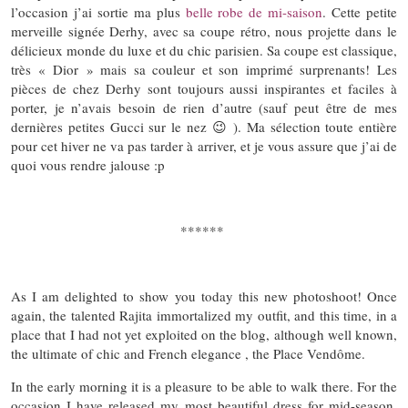
l’occasion j’ai sortie ma plus
belle robe de mi-saison
. Cette petite
merveille signée Derhy, avec sa coupe rétro, nous projette dans le
délicieux monde du luxe et du chic parisien. Sa coupe est classique,
très « Dior » mais sa couleur et son imprimé surprenants! Les
pièces de chez Derhy sont toujours aussi inspirantes et faciles à
porter, je n’avais besoin de rien d’autre (sauf peut être de mes
dernières petites Gucci sur le nez 😉 ). Ma sélection toute entière
p
our cet hiver ne va pas tarder à arriver, et je vous assure que j’ai de
quoi vous rendre jalouse :p
******
As I am delighted to show you today this new photoshoot! Once
again, the talented Rajita immortalized my outfit, and this time, in a
place that I had not yet exploited on the blog, although well known,
the ultimate of chic and French elegance , the Place Vendôme.
In the early morning it is a pleasure to be able to walk there. For the
occasion I have released my most beautiful dress for mid-season.