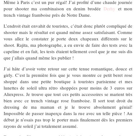
Même à Paris c’est un pur régal! J’ai profité d’une chaude journée
pour shooter ma combinaison en denim brodée
Derhy
et mon
trench vintage framboise près de Notre Dame.
L’endroit était envahit de touristes, c’était donc plutôt compliqué de
shooter mais le résultat est quand même assez satisfaisant. Comme
vous allez le constater je porte deux chapeaux différents sur le
shoot. Rajita, ma photographe, a eu envie de faire des tests avec la
capeline et en fait, les tests étaient tellement cool que je me suis dis
que j’allais quand même les publier !
J’ai hâte d’avoir votre retour sur cette tenue romantique, douce et
girly. C’est la première fois que je vous montre ce petit beret rose
shoppé dans une petite boutique à touristes parisienne et mes
lunettes de soleil ultra rétro shoppées pour moins de 3 euros sur
Aliexpress. Je trouve que tout ces petits accessoires se marient très
bien avec ce trench vintage rose framboise. Il sort tout droit du
dressing de ma maman et je le trouve absolument génial!
Impossible de passer inaperçu dans la rue avec un telle pièce ! Au
début je n’osais pas trop le porter mais finalement dès les premiers
rayons de soleil j’ai totalement assumé.