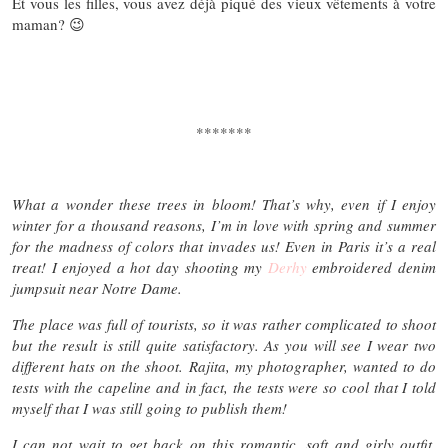
Et vous les filles, vous avez déjà piqué des vieux vêtements à votre
maman? 😉
*******
What a wonder these trees in bloom! That’s why, even if I enjoy
winter for a thousand reasons, I’m in love with spring and summer
for the madness of colors that invades us! Even in Paris it’s a real
treat! I enjoyed a hot day shooting my
Derhy
embroidered denim
jumpsuit near Notre Dame.
The place was full of tourists, so it was rather complicated to shoot
but the result is still quite satisfactory. As you will see I wear two
different hats on the shoot. Rajita, my photographer, wanted to do
tests with the capeline and in fact, the tests were so cool that I told
myself that I was still going to publish them!
I can not wait to get back on this romantic, soft and girly outfit.