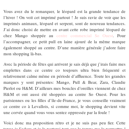
Vous avez du le remarquer, le léopard est la grande tendance de
l’hiver ! On voit cet imprimé partout ! Je suis ravie de voir que les
imprimés animaux, léopard et serpent, sont de nouveau tendances.
J’ai donc choisi de mettre en avant cette robe imprimé léopard de
chez Mango shoppée au
centre commercial So Ouest
. Pour
l’accompagner, ce petit pull en laine ajouré de la même marque
également shoppé au centre. D’une manière générale j’adore faire
mon shopping là-bas.
Avec la période de fêtes qui arrivent je sais déjà que j’irais faire mes
emplettes dans ce centre co toujours ultra bien fréquenté et
relativement calme même en période d’affluence. Toute les grandes
marques y sont présentes: Mango, Pull & Bear, Zara, Claudie
Pierlot ou H&M. D’ailleurs mes boucles d’oreilles viennent de chez
H&M et ont aussi été shoppées au centre So Ouest. Pour les
parisiennes ou les filles d’île-de-France, je vous conseille vraiment
ce centre co à Levallois, si comme moi, le shopping devient vite
une corvée quand vous vous sentez oppressée par la foule !
Voici donc ma proposition rétro et je ne suis pas peu fier. Cette
tenue je l’adore et je la porterai tant que le temps me le permettra !