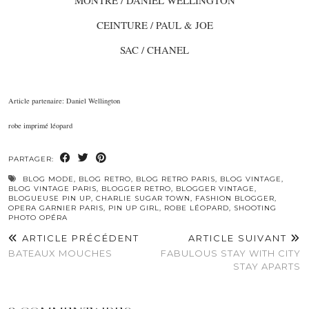
MONTRE / DANIEL WELLINGTON
CEINTURE / PAUL & JOE
SAC / CHANEL
Article partenaire: Daniel Wellington
robe imprimé léopard
PARTAGER:
BLOG MODE
,
BLOG RETRO
,
BLOG RETRO PARIS
,
BLOG VINTAGE
,
BLOG VINTAGE PARIS
,
BLOGGER RETRO
,
BLOGGER VINTAGE
,
BLOGUEUSE PIN UP
,
CHARLIE SUGAR TOWN
,
FASHION BLOGGER
,
OPERA GARNIER PARIS
,
PIN UP GIRL
,
ROBE LÉOPARD
,
SHOOTING
PHOTO OPÉRA
ARTICLE PRÉCÉDENT
ARTICLE SUIVANT
BATEAUX MOUCHES
FABULOUS STAY WITH CITY
STAY APARTS