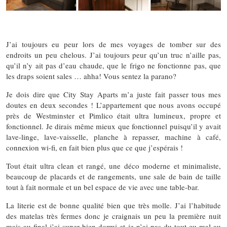
J’ai toujours eu peur lors de mes voyages de tomber sur des
endroits un peu chelous. J’ai toujours peur qu’un truc n’aille pas,
qu’il n’y ait pas d’eau chaude, que le frigo ne fonctionne pas, que
les draps soient sales … ahha! Vous sentez la parano?
Je dois dire que City Stay Aparts m’a juste fait passer tous mes
doutes en deux secondes ! L’appartement que nous avons occupé
près de Westminster et Pimlico était ultra lumineux, propre et
fonctionnel. Je dirais même mieux que fonctionnel puisqu’il y avait
lave-linge, lave-vaisselle, planche à repasser, machine à café,
connexion wi-fi, en fait bien plus que ce que j’espérais !
Tout était ultra clean et rangé, une déco moderne et minimaliste,
beaucoup de placards et de rangements, une sale de bain de taille
tout à fait normale et un bel espace de vie avec une table-bar.
La literie est de bonne qualité bien que très molle. J’ai l’habitude
des matelas très fermes donc je craignais un peu la première nuit
mais au final j’ai super bien dormi et je n’ai pas du tout eu mal au