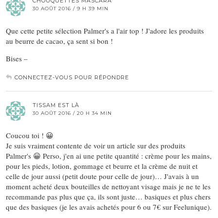
CHOUQUETTES MASCARA
30 AOÛT 2016 / 9 H 39 MIN
Que cette petite sélection Palmer's a l'air top ! J'adore les produits
au beurre de cacao, ça sent si bon !
Bises –
CONNECTEZ-VOUS POUR RÉPONDRE
TISSAM EST LÀ
30 AOÛT 2016 / 20 H 34 MIN
Coucou toi ! 😀
Je suis vraiment contente de voir un article sur des produits
Palmer's 😀 Perso, j'en ai une petite quantité : crème pour les mains,
pour les pieds, lotion, gommage et beurre et la crème de nuit et
celle de jour aussi (petit doute pour celle de jour)… J'avais à un
moment acheté deux bouteilles de nettoyant visage mais je ne te les
recommande pas plus que ça, ils sont juste… basiques et plus chers
que des basiques (je les avais achetés pour 6 ou 7€ sur Feelunique).