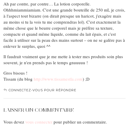
Ah par contre, par contre… La lotion corporelle.
Ohhhmiammiamiam. C'est une grande bouteille de 250 mL je crois,
à l'aspect tout bizarre (on dirait presque un haricot, j'exagère mais
au moins si tu la vois tu me comprendras lol). C'est exactement la
même chose que le beurre corporel mais je préfère sa texture,
compacte et quand même liquide, comme du lait épais, et c'est
facile à utiliser sur la peau des mains surtout – on ne se galère pas à
enlever le surplus, quoi ^^
Il faudrait vraiment que je me mette à tester mes produits soin plus
souvent, je n'en prends pas le temps gnuuuuu !
Gros bisous !
Tissam (du blog
http://www.tissamestla.com
) ;D
CONNECTEZ-VOUS POUR RÉPONDRE
LAISSER UN COMMENTAIRE
Vous devez
vous connecter
pour publier un commentaire.