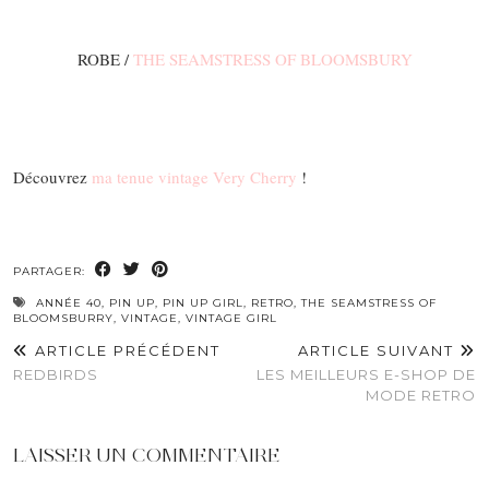
ROBE /
THE SEAMSTRESS OF BLOOMSBURY
Découvrez
ma tenue vintage Very Cherry
!
PARTAGER:
ANNÉE 40
,
PIN UP
,
PIN UP GIRL
,
RETRO
,
THE SEAMSTRESS OF
BLOOMSBURRY
,
VINTAGE
,
VINTAGE GIRL
ARTICLE PRÉCÉDENT
ARTICLE SUIVANT
REDBIRDS
LES MEILLEURS E-SHOP DE
MODE RETRO
LAISSER UN COMMENTAIRE