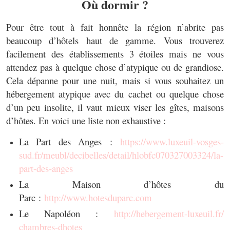
Où dormir ?
Pour être tout à fait honnête la région n’abrite pas
beaucoup d’hôtels haut de gamme. Vous trouverez
facilement des établissements 3 étoiles mais ne vous
attendez pas à quelque chose d’atypique ou de grandiose.
Cela dépanne pour une nuit, mais si vous souhaitez un
hébergement atypique avec du cachet ou quelque chose
d’un peu insolite, il vaut mieux viser les gîtes, maisons
d’hôtes. En voici une liste non exhaustive :
La Part des Anges :
https://www.luxeuil-vosges-
sud.fr/meubl/decibelles/
detail/hlobfc070327003324/la-
part-des-anges
La Maison d’hôtes du
Parc :
http://www.hotesduparc.com
Le Napoléon :
http://hebergement-luxeuil.fr/
chambres-dhotes