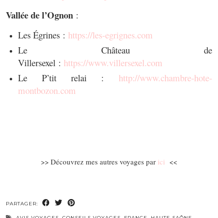
Vallée de l’Ognon
:
Les Égrines :
https://les-egrignes.com
Le Château de
Villersexel :
https://www.villersexel.com
Le P’tit relai :
http://www.chambre-hote-
montbozon.com
>> Découvrez mes autres voyages par
ici
<<
PARTAGER:
AVIS VOYAGES
,
CONSEILS VOYAGES
,
FRANCE
,
HAUTE SAÔNE
,