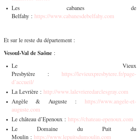
Les cabanes de
Belfahy :
https://www.cabanesdebelfahy.
com
Et sur le reste du département :
Vesoul-Val de Saône
:
Le Vieux
Presbytère :
https://levieuxpresbytere.fr/page-
d’accueil/
La Levrière :
http://www.lalevrieredarclesgray.com
Angèle & Auguste :
https://www.angele-et-
auguste.com
Le château d’Epenoux :
https://chateau-epenoux.com
Le Domaine du Puit du
Moulin :
https://www.lepuitsdumoulin.com