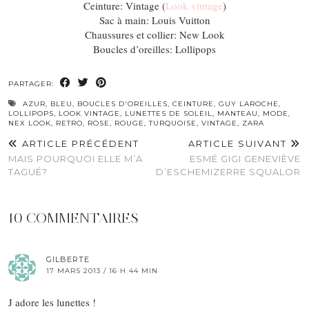
Ceinture: Vintage (
Look vintage
)
Sac à main: Louis Vuitton
Chaussures et collier: New Look
Boucles d’oreilles: Lollipops
PARTAGER:
AZUR
,
BLEU
,
BOUCLES D'OREILLES
,
CEINTURE
,
GUY LAROCHE
,
LOLLIPOPS
,
LOOK VINTAGE
,
LUNETTES DE SOLEIL
,
MANTEAU
,
MODE
,
NEX LOOK
,
RETRO
,
ROSE
,
ROUGE
,
TURQUOISE
,
VINTAGE
,
ZARA
ARTICLE PRÉCÉDENT
ARTICLE SUIVANT
MAIS POURQUOI ELLE M’A
ESMÉ GIGI GENEVIÈVE
TAGUÉ?
D’ESCHEMIZERRE SQUALOR
10 COMMENTAIRES
GILBERTE
17 MARS 2013 / 16 H 44 MIN
J adore les lunettes !