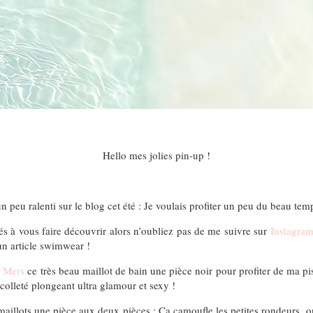
Hello mes jolies pin-up !
 peu ralenti sur le blog cet été : Je voulais profiter un peu du beau tem
 à vous faire découvrir alors n’oubliez pas de me suivre sur
Instagra
n article swimwear !
 Mers
ce très beau maillot de bain une pièce noir pour profiter de ma pisc
colleté plongeant ultra glamour et sexy !
maillots une pièce aux deux pièces : Ca camoufle les petites rondeurs, on 