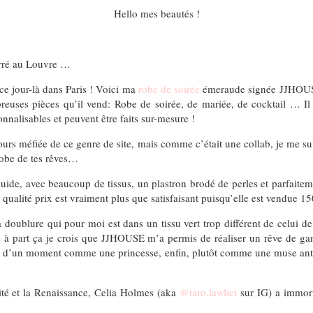
Hello mes beautés !
Carré au Louvre …
 ce jour-là dans Paris ! Voici ma
robe de soirée
émeraude signée JJHOUSE
uses pièces qu’il vend: Robe de soirée, de mariée, de cocktail … Il y
nnalisables et peuvent être faits sur-mesure !
ours méfiée de ce genre de site, mais comme c’était une collab, je me su
 robe de tes rêves…
luide, avec beaucoup de tissus, un plastron brodé de perles et parfaitem
t qualité prix est vraiment plus que satisfaisant puisqu’elle est vendue 15
a doublure qui pour moi est dans un tissu vert trop différent de celui d
s à part ça je crois que JJHOUSE m’a permis de réaliser un rêve de ga
ps d’un moment comme une princesse, enfin, plutôt comme une muse anti
ité et la Renaissance, Celia Holmes (aka
@taro.lawliet
sur IG) a immorta