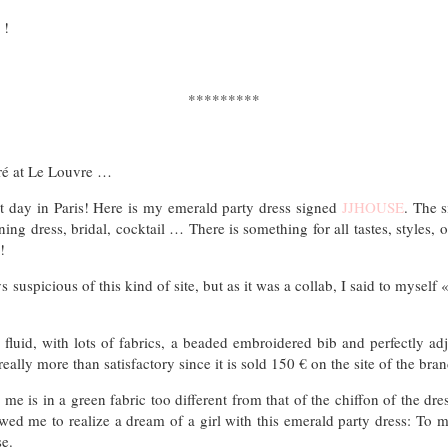
 !
*********
rré at Le Louvre …
at day in Paris! Here is my emerald party dress signed
JJHOUSE
. The s
ng dress, bridal, cocktail … There is something for all tastes, styles, 
!
s suspicious of this kind of site, but as it was a collab, I said to myself «
fluid, with lots of fabrics, a beaded embroidered bib and perfectly ad
 really more than satisfactory since it is sold 150 € on the site of the bran
for me is in a green fabric too different from that of the chiffon of the d
ed me to realize a dream of a girl with this emerald party dress: To m
se.