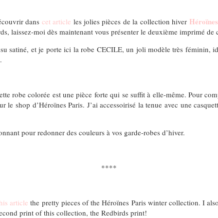
Héroïnes
découvrir dans
cet article
les jolies pièces de la collection hiver
ds, laissez-moi dès maintenant vous présenter le deuxième imprimé de ce
ssu satiné, et je porte ici la robe CECILE, un joli modèle très féminin, i
.
tte robe colorée est une pièce forte qui se suffit à elle-même. Pour com
ur le shop d’Héroïnes Paris. J’ai accessoirisé la tenue avec une casquet
tonnant pour redonner des couleurs à vos garde-robes d’hiver.
****
his article
the pretty pieces of the Héroïnes Paris winter collection. I a
econd print of this collection, the Redbirds print!